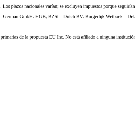
e. Los plazos nacionales varían; se excluyen impuestos porque seguiría
–
German GmbH: HGB, BZSt
–
Dutch BV: Burgerlijk Wetboek
–
Del
rimarias de la propuesta EU Inc. No está afiliado a ninguna institució