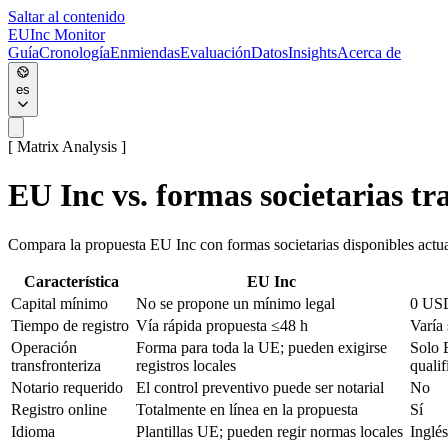
Saltar al contenido
EU
Inc
Monitor
Guía
Cronología
Enmiendas
Evaluación
Datos
Insights
Acerca de
es
[ Matrix Analysis ]
EU Inc vs. formas societarias tr
Compara la propuesta EU Inc con formas societarias disponibles ac
Característica
EU Inc
Capital mínimo
No se propone un mínimo legal
0 US
Tiempo de registro
Vía rápida propuesta ≤48 h
Varía
Operación
Forma para toda la UE; pueden exigirse
Solo 
transfronteriza
registros locales
qualif
Notario requerido
El control preventivo puede ser notarial
No
Registro online
Totalmente en línea en la propuesta
Sí
Idioma
Plantillas UE; pueden regir normas locales
Inglés