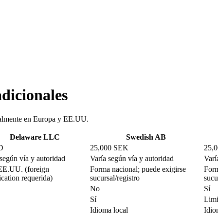
adicionales
tualmente en Europa y EE.UU.
Delaware LLC
Swedish AB
D
25,000 SEK
25,
 según vía y autoridad
Varía según vía y autoridad
Varí
EE.UU. (foreign
Forma nacional; puede exigirse
Form
ication requerida)
sucursal/registro
sucu
No
Sí
Sí
Limi
Idioma local
Idio